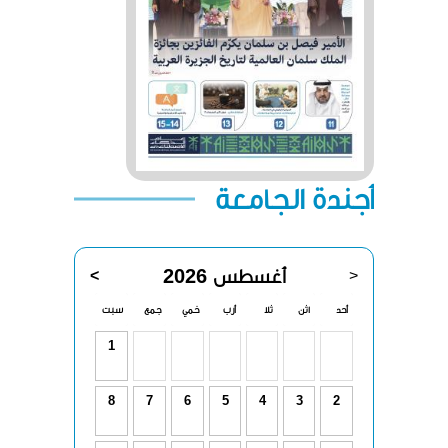
أجندة الجامعة
أغسطس 2026
>
<
أحد
اثن
ثلا
أرب
خمي
جمع
سبت
1
8
7
6
5
4
3
2