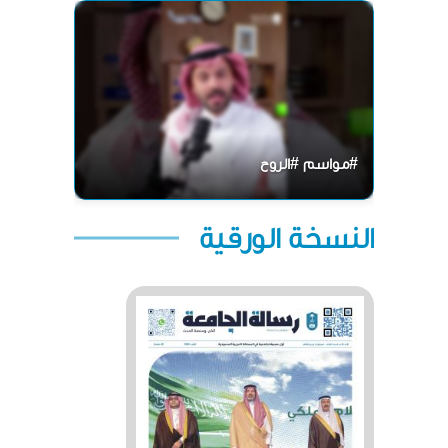
#مواسم #الروح
النسخة الورقية