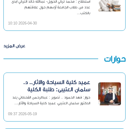
استطلاع : محمد تركي الحويل- عبدالله خالد التركي أبدى
عدد من طلاب الجامعة آراءهم حول علاقتهم
بالكتب...
2026-04-30 10:10
عرض المزيد
حوارات
عميد كلية السياحة والآثار.. د.
سلمان العتيبي: طلبة الكلية
يعيشون «الفترة الذهبية»
حوار: فهد الحمود .. تصوير : عبدالرحمن القحطاني يعد
الدكتور سلمان العتيبي، عميد كلية السياحة والآثار،...
2026-05-19 09:37