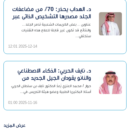
د. الهداب يحذر: 70٪ من مضاعفات
الجلد مصدرها التشخيص الذاتي عبر
الإنترنت!
عناوين .. بعض الكريمات الشعبية تدمر الجلد…
والنتائج قد تكون غير قابلة للعلاج هذه التقنيات
ستختفي...
2025-12-14 12:01
د. نايف الحربي: الذكاء الاصطناعي
والنانو يقودان الجيل الجديد من
مضادات الحياة
حوار / محمد العنزي يُعدّ الدكتور نايف بن سلطان الحربي،
أستاذ البكتيريا الطبية وعضو هيئة التدريس في...
2025-11-16 01:00
عرض المزيد