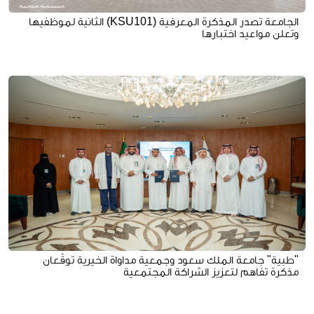
الجامعة تصدر المذكرة المعرفية (KSU101) الثانية لموظفيها
وتعلن مواعيد اختبارها
"طبية" جامعة الملك سعود وجمعية مداواة الخيرية توقّعان
مذكرة تفاهم لتعزيز الشراكة المجتمعية