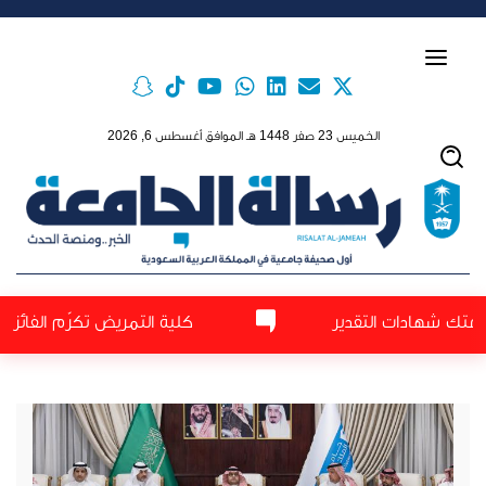
Skip to main conten
الخميس 23 صفر 1448 هـ الموافق أغسطس 6, 2026
التقدير
كلية التمريض تكرّم الفائزين بجائزة العميد ل