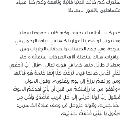
سندرك كم كانت الدنيا فانية وتافهة وكم كنا أغبياء
متساهلين بالأمور المهمة!
كم كانت أحلامنا سخيفة، وكم كانت جهودنا سهلة
وسنتمنى لو أمضينا أعمارنا كلها في عبادة الرحمن في
سجدة، وفي جمع الحسنات والصدقات الجاريات وهن
الباقيات، هناك سنطلق آلاف الصرخات استغاثة ورجاء
ونداء لا طائل منها كما في قوله تعالى: «قَالَ رَبِّ ارْجِعُونِ
لَعَلِّي أَعْمَلُ صَالِحًا فِيمَا تَرَكْتُ كَلَّا إِنَّهَا كَلِمَةٌ هُوَ قَائِلُهَا
وَمِنْ وَرَائِهِمْ بَرْزَخٌ إلى يَوْمِ يُبْعَثُونَ». وقول المولى:
«وَأَنْفِقُوا مِنْ مَا رَزَقْنَاكُمْ مِنْ قَبْلِ أَنْ يَأْتِيَ أَحَدَكُمُ الْمَوْتُ
فَيَقُولَ رَبِّ لَوْلَا أَخَّرْتَنِي إِلَى أَجَلٍ قَرِيبٍ فَأَصَّدَّقَ وَأَكُنْ مِنَ
الصَّالِحِينَ». وقوله عزوجل في وصف عبادة الخاسرين:
«يَقُولُ يَا لَيْتَنِي قَدَّمْتُ لِحَيَاتِي».