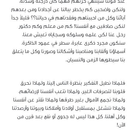
عند موتنا سينتهي حزنهم مهما كان درجته وشدته،
ولنكن واضحين كم يخطر ببالنا عن أجدادنا ومن بعدهم
آبائنا وكل من احببناهم وفقدناهم في حياتنا؟؟ قليلاً جداً
لنكن صادقين مع أنفسنا! كم من معلم وكم دكتور
رحل عنا لكن علمه وسلوكه وسجاياه تعيش معنا،
سنكون مجرد ذكرى عابرة، سطر في عمود الذاكرة،
أسماؤنا وألقابنا ومناصبنا وأشكالنا وصورنا وكل ما يتعلق
بنا سيطويها الزمن والنسيان.
فلماذا نطيل التفكير بنظرة الناس إلينا، ولماذا نحرق
قلوبنا لتصرفات الغير، ولماذا نتعب أنفسنا لإرضائهم،
ولماذا نجمع الأموال بغير طرقها ولماذا نقتر عن أنفسنا
ولماذا ننشغل بمستقبل أولادنا وأملاكنا وبيوتنا وأرصدتنا
وكل أهلنا، كل هذا ليس له جدوى أو نفع بعد قرن من
الآن!