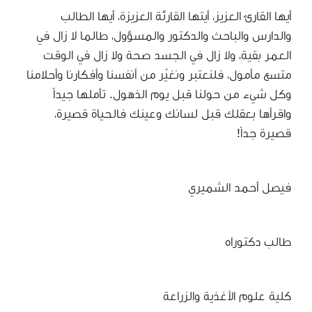
أيها القارئ العزيز، أيتها القارئة العزيزة، أيها الطالب
والدارس والباحث والدكتور والمسؤول، طالما لا زال في
العمر بقية، ولا زال في الجسد صحة ولا زال في الوقت
متسع مأمول، فلنعتبر ونغيّر من أنفسنا وأفكارنا وأحلامنا
وكل شيء من حولنا قبل يوم الذهول. تأملها جيداً
واقرأها بعقلك قبل لسانك وعينك فالحياة قصيرة،
قصيرة جداً!
فيصل أحمد الشميري
طالب دكتوراه
كلية علوم الأغذية والزراعة