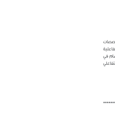
تخصصات
فاعلية
ام في
******