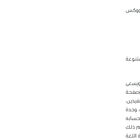
ووكس
تنوعة
 ويسعى
 وصفحة
فيدين،
، وحدة
 حسابه
غم ذلك
 اللغة