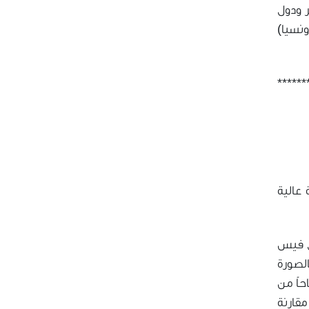
ر ودول
******
 عالية
ثل فيس
لصورة
حاً من
مقارنة