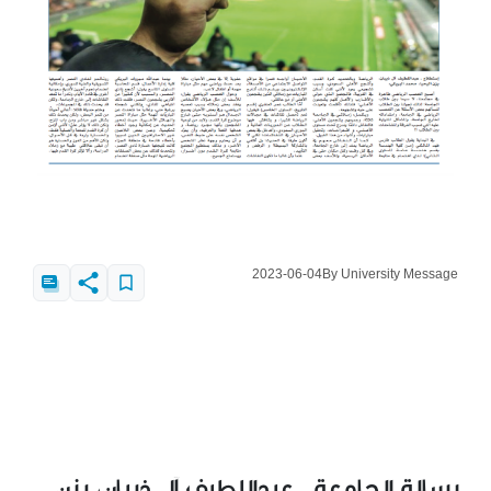
2023-06-04
By University Message
رسالة الجامعة ـ عبداللطيف آل ذيبان، يزن