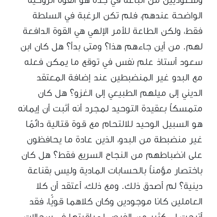
الواضحة عندهم، فلم تكن الرغبة في السلطة
فقط، ولكن الطاعة للأمر الإلهي هي القوة الدافعة
لهم. من أين جاءهم هذا؟ ومتى بدأ؟ هل كان ابن
سعود أستاذ علم نفس في توقع ما يمكن فعله
مع البدو غير المنضبطين عند إضافة المعتقد
الديني إلى ميلهم الطبيعي إلى الغزو؟ هل كان
متمسكاً بعقيدة التوحيد لمجرد أنه أثبت أن إيمانه
هو السبيل الوحيد للالتحام مع قوة قتالية دائمًا
غير منضبطة من البدو، الذين عادة ما يحافظون
على انضباطهم من النجاح السريع فقط؟ هل كان
باختصار مؤمناً بالحسابات المادية وليس بقناعة
دينية؟ لم أصدق ذلك. ومع ذلك، أعتقد أن كلا
العاملين كانا موجودين وكان كلاهما قويًّا، فقد
أتيحت لي كثير من الفرص لمراقبتها في سجالات