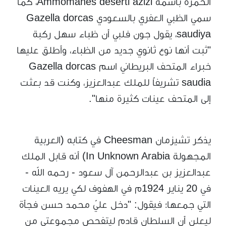
الحمَّرة باسمه Ammomanes deserti azizi، كما
سمي الظبي العفري بالسعودي Gazella dorcas
saudiya، يقول جون فلبي أن ظباء سهل ركبة
"ثبت أنها نوع ثانوي جديد من الظباء، وأطلق عليها
خبراء المتحف البريطاني اسم Gazella dorcas
saudia تشريفاً للملك عبدالعزيز، وكنت قد بعثت
إلى المتحف عينات كثيرة منها".
يذكر تشيزمان Cheesman في كتابه (العربية
المجهولة In Unknown Arabia) أنه قابل الملك
عبدالعزيز بن عبدالرحمن آل سعود - رحمه الله -
في 20 يناير 1924م في الهفوف لكي يريه العينات
التي جمعها؛ فيقول: "دخل عليّ محمد حسن فجأة
ليعلن أن السلطان قادم ليتفحص مجموعتي من