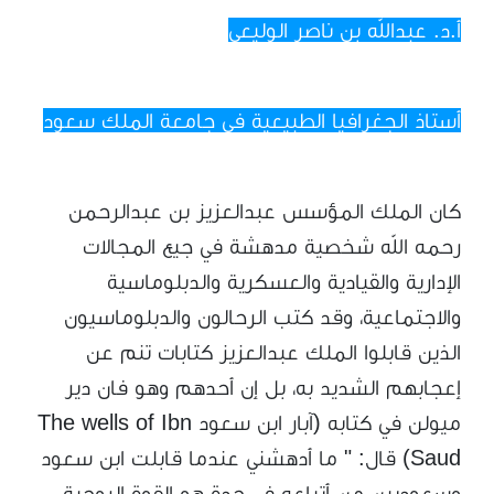
أ.د. عبدالله بن ناصر الوليعي
أستاذ الجغرافيا الطبيعية في جامعة الملك سعود
كان الملك المؤسس عبدالعزيز بن عبدالرحمن
رحمه الله شخصية مدهشة في جيع المجالات
الإدارية والقيادية والعسكرية والدبلوماسية
والاجتماعية، وقد كتب الرحالون والدبلوماسيون
الذين قابلوا الملك عبدالعزيز كتابات تنم عن
إعجابهم الشديد به، بل إن أحدهم وهو فان دير
ميولن في كتابه (آبار ابن سعود The wells of Ibn
Saud) قال: " ما أدهشني عندما قابلت ابن سعود
وسعوديين من أتباعه في جدة هو القوة الروحية