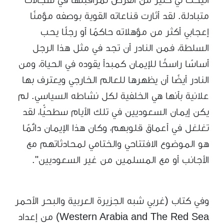
متبادلة. لقد أثارت قناعاته القوية بوصفه مؤمنًا
إعجابي أكثر من مؤهلاته حاكمًا أو رجلًا يحب
السلطة، فمن النادر أن تجد في مثل هذا الرجل
أساسًا راسخًا للإيمان كمبدأ يقوده في الحياة، ومن
النادر أيضًا أن يظهرها للعالم الخارجي ويعترف بها
علانية بأنها هي الخلفية لكل نشاطه السياسي. لم
يكن إيمان السعوديين في تلك الأيام سطحيًّا، لقد
تغلغل في أعماق قلوبهم، وكان هذا الإيمان دائمًا
هو الموضوع الافتتاحي والختامي لمحادثاتهم مع
الأجانب أو مع المسلمين من غير السعوديين".
وفي كتاب (غربي شبه الجزيرة العربية والبحر الأحمر
Western Arabia and The Red Sea) من إعداد