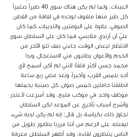
العينات. ولما لم يكن هناك سوى 40 طيراً صغيراً
كل طير منها ملفوف لوحده في لفافة من القطن
الصوفي، علاوة على البومتين والثدييات، كما كان
عليّ أن أرتدي ملابسي، فما كان على السلطان سوى
الانتظار لبعض الوقت، جاءني صف تلو الآخر من
الخدم والأعوان يطلبون مني الاستعجال، وبدا
محمد حسن أكثر قلقاً؛ لأنني لم أكن أسمح لأي
أحد بلمس القرب، وأخيراً، وبعد مضي ربع ساعة
انطلقنا حاملين خمس صوان، كل صينية يحملها
موظف واحد، في موكب مليح. وقد أسرعت لأعتذر
وأشرح أسباب تأخري عن الموعد لكن السلطان
تجاوز ذلك بكياسة، بل قال: إنه لم يكن لديه شيء
ليفعله، على الرغم من أننا مررنا بطابور طويل من
الناس ينتظرون لقاءه. وقد أظهر السلطان معرفة