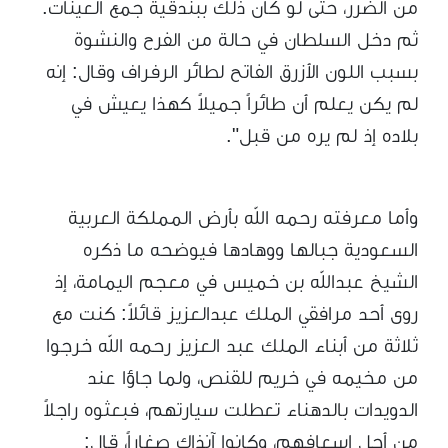
من الضرر، حتى لو كان ذلك ببندقية جمع العينات.
ثم دخل السلطان في حالة من الفرح والنشوة
بسبب اللون الأزرق الفاتح لطائر الرفراف وقال: إنه
لم يكن يعلم أن طائراً جميلاً كهذا يعيش في
بلاده إذ لم يره من قبل".
وأما معرفته رحمه الله بأرض المملكة العربية
السعودية جبالها ووهادها فيوضحه ما ذكره
الشيخ عبدالله بن خميس في معجم اليمامة، إذ
روى أحد مرافقي الملك عبدالعزيز قائلاً: كنت مع
ثلاثة من أبناء الملك عبد العزيز رحمه الله خرجوا
من مخيمه في خريم للقنص، ولما جاؤا عند
الدويدات بالدهناء تعطلت سيارتهم، فبعثوه راجلاً
من أجل إسعافهم، وكانوا آنذاك صغاراً، قال: