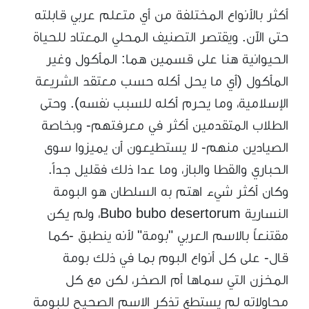
أكثر بالأنواع المختلفة من أي متعلم عربي قابلته
حتى الآن. ويقتصر التصنيف المحلي المعتاد للحياة
الحيوانية هنا على قسمين هما: المأكول وغير
المأكول (أي ما يحل أكله حسب معتقد الشريعة
الإسلامية، وما يحرم أكله للسبب نفسه). وحتى
الطلاب المتقدمين أكثر في معرفتهم- وبخاصة
الصيادين منهم- لا يستطيعون أن يميزوا سوى
الحباري والقطا والباز، وما عدا ذلك فقليل جداً.
وكان أكثر شيء اهتم به السلطان هو البومة
النسارية Bubo bubo desertorum، ولم يكن
مقتنعاً بالاسم العربي "بومة" لأنه ينطبق -كما
قال- على كل أنواع البوم بما في ذلك بومة
المخزن التي سماها أم الصخر، لكن مع كل
محاولاته لم يستطع تذكر الاسم الصحيح للبومة