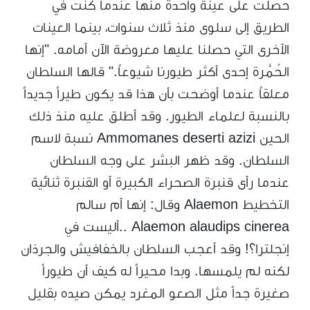
حصلت على عينة واحدة منها عندما كنت في
الطريق إلى سلوى منذ ثلاث سنوات، بينما العينات
الأخرى التي حصلنا عليها معروضة الآن أمامه. "إنها
الحُمَّرة إحدى أكثر طيورنا شيوعاً." قالها السلطان
معلقاً عندما أوضحت بأن هذا قد يكون طيراً جديداً
بالنسبة لعلماء الطيور. وقد أطلق عليه منذ ذلك
الحين Ammomanes deserti azizi نسبة لاسم
السلطان. وقد ظهر البشر على وجه السلطان
عندما رأى قنبرة الصحراء الكبيرة أو القنبرة ثنائية
التخطيط Alaemon وقال: إنها أم سالم
Alaemon alaudips cinerea ..أليست في
إنجلترا؟! وقد أعجب السلطان بالخفافيش والجرذان
لكنه لم يلمسها. وبدا محيراً له كيف أن طيوراً
صغيرة جداً مثل الصعو المغرد يمكن صيده بقليل