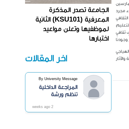
ممارسين
الجامعة تصدر المذكرة
اء مجرد
المعرفية (KSU101) الثانية
لتعليم،
لموظفيها وتعلن مواعيد
 ثقافيٍ
اختبارها
لهياجي
آخر المقالات
والآثار
By University Message
المراجعة الداخلية
تنظم ورشة
«الرقابة الداخلية»
2 weeks ago