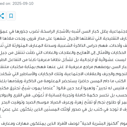
hed on:
2025-09-10
الاجتماعية، يظل كبار السن أشبه بالأشجار الراسخة، تضرب جذورها في عمق 
 التقليدية، التي تناقلتها الأجيال شفهيًا على مدار قرون، وجدت ملاذها ا
وأحداث. فهم حراس الذاكرة الشعبية، وسدنة المعارف المتوارثة التي تُن
ليست عشوائية أو ارتجالية، بل تشكّل نظامًا معرفيًا نابعًا من التفاعل الط
كبار السن بوصفهم مراجع معرفية لا غنى عنها، فهم بمثابة مكتباتٍ متنق
وم والحِرَف والعلاقات الاجتماعية، وتلك الحِكايات والأساطير التي شكلت
، فليس له تدبير"، وذهبوا أبعد حين قالوا: "عندما يموت شيخٌ، تحترق مكتب
حسب، بل نخسر حكمة كاملة وتجربة إنسانية لا تُعوَّض. ففي القرى والبوادي
القمر أو طلوع نجم أو تفتّح زهرة، ويعرف الصياد موسم الصيد وتوقيت البحر
ف لا توجد في كتب، بل في صدور أولئك المسنّين الذين يتكئون على عِصيّ ا
لا الشك.
وم "الكنوز البشرية الحية" لوصف الأفراد الذين يمتلكون مهارات ومعارف ت