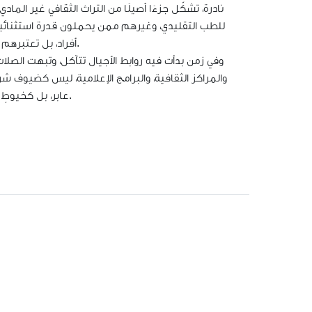
نادرة، تشكّل جزءًا أصيلًا من التراث الثقافي غير الم
للطب التقليدي، وغيرهم ممن يحملون قدرة استثنائية عل
أفراد، بل تعتبرهم مستودعات حيّة يجب الحفاظ عليها، وإشراكها في برامج التعليم والتوثيق الثقافي.
وفي زمن بدأت فيه روابط الأجيال تتآكل، وتبهت الصلات 
والمراكز الثقافية، والبرامج الإعلامية، ليس كضيوف شر
عابر، بل كخيوطٍ متينة تنسج رؤى متكاملة عن الإنسان، والطبيعة، والقيم التي تُشكّل جوهر وجودنا.