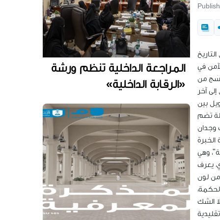
Publis
التاريخ
المراجعة الداخلية تنظم ورشة
لآمن في
سَج من
«الرقابة الداخلية»
ويل بين
لة تضم
 وجدان
ة"، وهي
، يعرف
 من لون
لحكمة،
قليدية