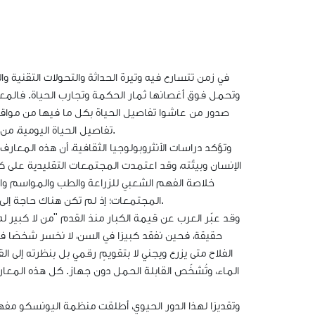
في زمن تتسارع فيه وتيرة الحداثة والتحولات التقنية و
وتحمل فوق أغصانها ثمار الحكمة وتجارب الحياة. فالمعارف
صدور من عاشوا تفاصيل الحياة بكل ما فيها من مواقف 
تفاصيل الحياة اليومية، من الحكايات والأمثال إلى الأهازيج والعلاجات والعادات التي ظلّت تنتقل من جيلٍ إلى آخر.
وتؤكد دراسات الأنثروبولوجيا الثقافية، أن هذه المعارف 
الإنسان وبيئته، وقد اعتمدت المجتمعات التقليدية على 
خلاصة الفهم الشعبي للزراعة والطب والمواسم والنج
المجتمعات؛ إذ لم تكن هناك حاجة إلى الكتب ما دام المسن حاضرًا، يستحضر المعلومة من الذاكرة، ويقدّمها بلغة الخبرة.
وقد عبّر العرب عن قيمة الكبار منذ القدم "من لا كبير له
حقيقة، فحين نفقد كبيرًا في السن، لا نخسر شخصًا ف
الفلاح متى يزرع ويجني لا بتقويمٍ رقمي بل بنظرته إلى 
الماء، وتُشخّص القابلة الحمل دون جهاز. كل هذه المعار
وتقديرًا لهذا الدور الحيوي، أطلقت منظمة اليونسكو مفه