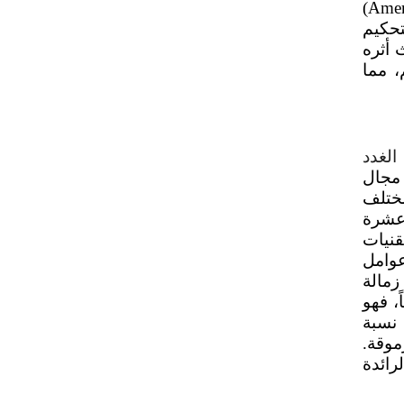
)
Amer
تبرته لجنة التحكيم
 أثره
، مما
الغدد
 مجال
مختلف
 عشرة
قنيات
عوامل
زمالة
، فهو
 نسبة
موقة.
رائدة