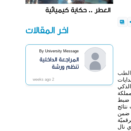
العطر .. حكاية كيميائية
آخر المقالات
By University Message
المراجعة الداخلية
تنظم ورشة
 الطب
«الرقابة الداخلية»
دايات
2 weeks ago
الذكي
مملكة
 ضبط
نتائج
 ضمن
قميّة
ي نال