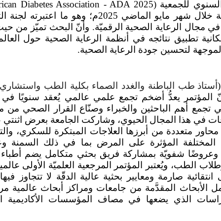
ican Diabetes Association - ADA 2025
في مدينة شيكاغو بالولايات المتحدة الأمريكية خلال شهر مايو الماضي 2025م؛ وهو ما اع
 في مجال الرعاية الصحية الرقميّة. وأنّ البحث تميّز من حيث
ية تطبيق نتائجه في أنظمة الرعاية الصحية حول العالم
الموجهة لتحسين جودة الرعاية الصحية
.
أستاذ طب الباطنة والغدد الصماء بكلية الطب واستشاري 
 المؤتمر يعدُّ أضخم تجمع علمي عالمي يُعقد سنويًا في
تي تجمع أهم الباحثين والخبراء وصنّاع القرار الصحي من 
افات في هذا المجال الحيوي، وشاركت الجامعة بعرض اثنتي
َّمة محاور متعددة من أبرزها العلاجات المبتكرة للسكري، والت
مل المختلفة المؤثرة على المرض بما في ذلك السمنة و
ّة وعروضًا شفويّة بمشاركة فريق بحثي متكامل يضم أطباء 
لاب الطب، ويُعتبر المؤتمر المرجعية العلميّة الأولى عالمياً
نتقائية صارمة ومعايير بحثية عالية الدقّة لا تتجاوز فيها
ل الأبحاث المقدَّمة من جامعات ومراكز أبحاث عالمية مر
لدراسات الذي يضعها في مصاف المؤسسات الأكاديمية ال