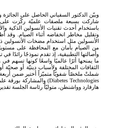
شاركت بسبعة ملصقات علميّة ركّزت على در
باستخدام أحدث تقنيات الأنسولين الذكية وا
وتقليل مخاطر انخفاضه أثناء الصيام. وقد أظ
الأنسولين مثل استخدام مضخات الأنسولين ذا
من الصيام بأمان مع المحافظة على مستويا
وأصالتها التطبيقية، إذ تقدم نموذجًا رائدًا ف
ما يمنحها أثرًا عالميًا واسعًا كونها تسهم
الثقافات المختلفة ولأسباب دينيّة أو صحيّة أ
شملتْ ملخصّاً شفويّاً متميّزاً أختير ضمن أر
Diabetes Technologies
) والمشاركة بورقة علم
هارفارد وواشنطن، متوليّاً رئاسة الجلسة تقدير