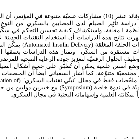
وبيّن الدكتور السفياني الحاصل على الجائزة وقائد عشر (10) مشاركات علميّة متنوعة في المؤتمر
اسة تأثير الصيام لدى المصابين بالسكري من النوع ا
لأنظمة المغلْقة، واستكشاف كيفية تحسين التحكم في سكّر
هرت نتائج هذه الدراسات أن استخدام التقنيات الحديثة ل
ت الحلقة المغلقة
(Automated Insulin Delivery)
يمكّن ال
ت مستقرة من السكّر، وتمتاز هذه الدراسات بعمقها ال
ي توظيف الحلول الرقميّة لتعزيز جودة الرعاية الصحية للمرضى
 في وضع أسس علمية يمكن أن تُطبَّق على جميع أشكال الصي
و مجتمعيّة متنوّعة. كما أشار السفياني أيضاً أن الملصقات 
بعة ملخّصات فقط في مجال "تبنّي تقنيات السكري" (
ation of
يّة في ندوة خاصة (
Symposium
) مع خبيرين دوليين من ج
اً لمكانته العلمية وإسهاماته البحثية في مجال السكري.