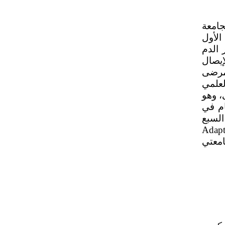
، أن الجامعة
لأول
 الدم
إيصال
مرضى
علمي
، وهو
ام في
السبع
Adapt
امعتي