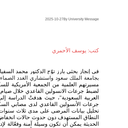
2025-10-27
By University Message
كتب: يوسف الأحمري
في إنجازٍ بحثي بارز توّج الدكتور محمد السفي
بجامعة الملك سعود واستشاري الغدد الصماء و
مسيرتهم العلمية من الجمعية الأمريكية للس
لضبط جرعات الانسولين القاعدي خلال صيام ر
العربية السعودية
"
، حيث هدفتْ الدراسة إلى
جرعات الأنسولين القاعدي لدى مصابي السكر
تحليل بيانات المرضى على مدى ثلاث سنوات
النطاق المستهدف دون حدوث حالات انخفاض خطي
الحديثة يمكن أن تكون وسيلة آمنة وفعّالة لإ