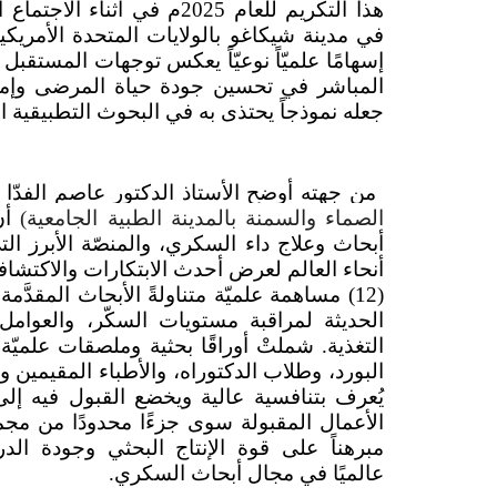
هذا التكريم للعام 2025م في أثناء الاجتماع السنوي للجمعية (
إسهامًا علميّاً نوعيّاً يعكس توجهات المستقبل
المباشر في تحسين جودة حياة المرضى وإمكان
جعله نموذجاً يحتذى به في البحوث التطبيقية 
من جهته أوضح الأستاذ الدكتور عاصم الفدّا (
الصماء والسمنة بالمدينة الطبية الجامعية)
أنّ
أبحاث وعلاج داء السكري، والمنصّة الأبرز ال
أنحاء العالم لعرض أحدث الابتكارات والاكتش
(12) مساهمة علميّة متناولةً الأبحاث المقد
الحديثة لمراقبة مستويات السكّر، والعوا
التغذية. شملتْ أوراقًا بحثية وملصقات علمي
البورد، وطلاب الدكتوراه، والأطباء المقيمين وط
يُعرف بتنافسية عالية ويخضع القبول فيه إلى ا
الأعمال المقبولة سوى جزءًا محدودًا من مجم
مبرهناً على قوة الإنتاج البحثي وجودة ا
عالميًا في مجال أبحاث السكري.