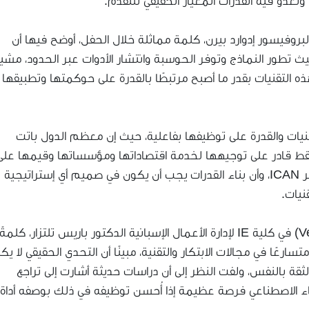
وتغدو فيه القدرات المعيار الحقيقي للتقدم.
لبروفيسور إدوارد بيرن، كلمة مماثلة خلال الحفل، أوضح فيها أن
تطور النماذج وتوفر الحوسبة وانتشار الأدوات عبر الحدود، مشيرً
هذه التقنيات بقدر ما أصبح مرتبطًا بالقدرة على حوكمتها وتطبيقها
قنيات والقدرة على توظيفها بفاعلية، حيث إن معظم الدول باتت
فقط قادر على توجيهها لخدمة اقتصاداتها ومؤسساتها وقيمها على
المدى الطويل، مؤكدًا أن هذا هو جوهر أهمية مؤتمر ICAN، وأن بناء القدرات يجب أن يكون في صميم أي إستراتيجية
نيات.
كما ألقى المدير العام لمعمل الابتكار (Venture Lab) في كلية IE لإدارة الأعمال الإسبانية الدكتور باريس تلتزار، كلمةً
رعًا في مجالات الابتكار والتقنية، مبينًا أن التحدي الحقيقي لا ي
الثقة بالنفس، ولفت النظر إلى أن دراسات حديثة أشارت إلى تراجع
اء الاصطناعي فرصة عظيمة إذا أُحسن توظيفه في ذلك بوصفه أداة