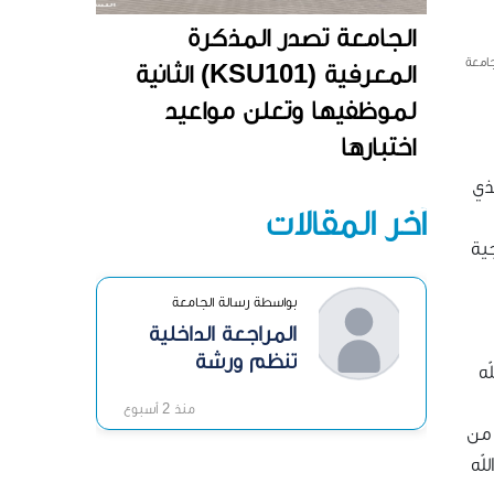
الجامعة تصدر المذكرة
جامعة
المعرفية (KSU101) الثانية
لموظفيها وتعلن مواعيد
اختبارها
رات في البيانات والذكاء الاصطناعي (ICAN 2026)، الذي
آخر المقالات
ية
بواسطة رسالة الجامعة
المراجعة الداخلية
تنظم ورشة
ه
«الرقابة الداخلية»
منذ 2 أسبوع
 من
له