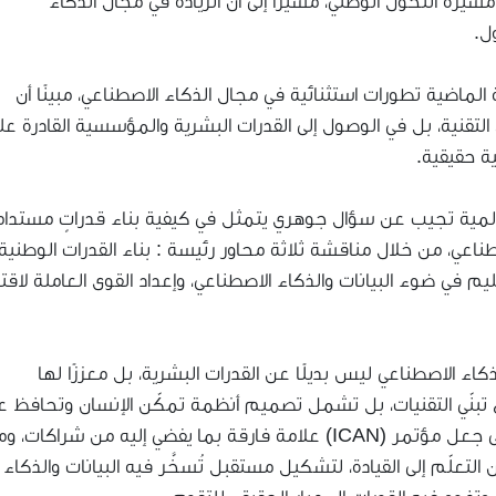
يرة التحول الوطني، مشيرًا إلى أن الريادة في مجال الذكاء
ل.
الماضية تطورات استثنائية في مجال الذكاء الاصطناعي، مبينًا أن
التقنية، بل في الوصول إلى القدرات البشرية والمؤسسية القادرة عل
ة حقيقية.
لى أن مؤتمر (ICAN 2026) منصة عالمية تجيب عن سؤال جوهري يتمثل في كيفية بناء قدراتٍ مستدا
ناعي، من خلال مناقشة ثلاثة محاور رئيسة : بناء القدرات الوطنية
ليم في ضوء البيانات والذكاء الاصطناعي، وإعداد القوى العاملة لاقت
كاء الاصطناعي ليس بديلًا عن القدرات البشرية، بل معززًا لها
يع تبنّي التقنيات، بل تشمل تصميم أنظمة تمكّن الإنسان وتحافظ ع
مهاراته وتضمن بقاءه في موقع اتخاذ القرار، داعيًا إلى جعل مؤتمر (ICAN) علامة فارقة بما يفضي إليه من شراكات، و
علّم إلى القيادة، لتشكيل مستقبل تُسخَّر فيه البيانات والذكاء