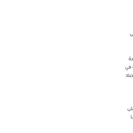
ى
مة
 في
صاد
لى
ما