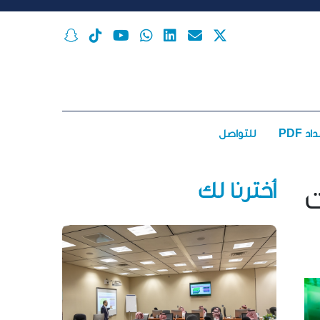
اد PDF
للتواصل
أخترنا لك
ت