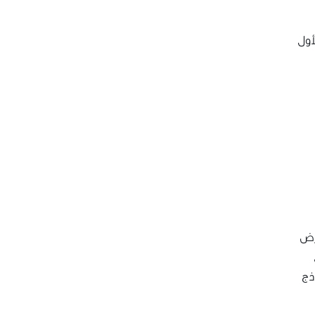
لأول
رض
ذج