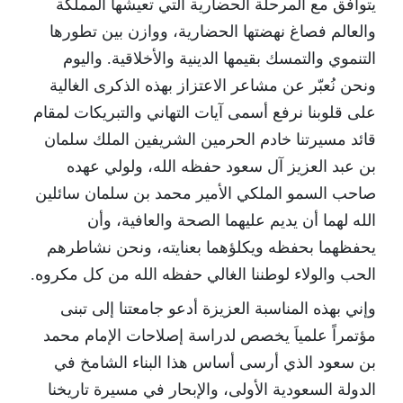
يتوافق مع المرحلة الحضارية التي تعيشها المملكة
والعالم فصاغ نهضتها الحضارية، ووازن بين تطورها
التنموي والتمسك بقيمها الدينية والأخلاقية. واليوم
ونحن نُعبّر عن مشاعر الاعتزاز بهذه الذكرى الغالية
على قلوبنا نرفع أسمى آيات التهاني والتبريكات لمقام
قائد مسيرتنا خادم الحرمين الشريفين الملك سلمان
بن عبد العزيز آل سعود حفظه الله، ولولي عهده
صاحب السمو الملكي الأمير محمد بن سلمان سائلين
الله لهما أن يديم عليهما الصحة والعافية، وأن
يحفظهما بحفظه ويكلؤهما بعنايته، ونحن نشاطرهم
الحب والولاء لوطننا الغالي حفظه الله من كل مكروه.
وإني بهذه المناسبة العزيزة أدعو جامعتنا إلى تبنى
مؤتمراً علمياَ يخصص لدراسة إصلاحات الإمام محمد
بن سعود الذي أرسى أساس هذا البناء الشامخ في
الدولة السعودية الأولى، والإبحار في مسيرة تاريخنا