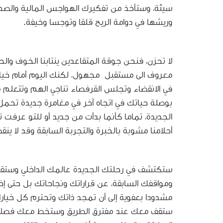
سيئة، وستأخذ من تفكيرك الهواجس المالية والصح
وريشها في دوامة الريح قلقا وتوجسا وخيفة.
لا تحزن، فنحن جوقة المتقاعدين ينتابنا الخوف وال
معروف الى مستقبل مجهول، لكنك اليوم أمام خيار
في الانقضاء وتجلس القرفصاء تناجي الهم وتتعلم منه
بوصلة حياتك في اتجاه آخر في مغامرة جديدة تحمل ب
الجديدة، تماما كأنما بدأت من جديد أو للتو عرفت ت
أحلامنا مشوبة بالخبرة والتجربة السابقة وقد لا ينق
ستكتشف في رحلتك الجديدة عالمك الداخلي وستقف 
ومواقفك السابقة، عن قراراتك ونجاحاتك بل حتى
مشدودا بعفوية إلى أن تمجد ذاتك وتحترم كل خيارات
ستقف معك عند مفترق الطريق وستخط معك فصلا جدي