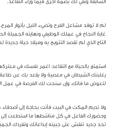
السابقة وبقي لك بصمة أخرى فيما وراء التقاعد.
لمَ لا توقد مشاعل الفرح وتضيء الليل بأنوار المرح،
غاية النجاح في عملك الوظيفي ونهايته الجميلة ال
التاج الذي لم تقصد التتويج به وميلاد حياة جديدة
استمتع بالحياة مع التقاعد، اغمر نفسك في معتركها
يغلبنك الشيطان في معصية ولا يقعد بك عن طاعة
لتعوض ما فاتك، وإن سنحت لك الفرصة في عمل الخير
ولا تديم المكث في البيت فأنت بحاجة إلى أصدقاء ج
وحضورك الفاعل في كل مناشطها ما استطعت إلى ذلك
تحد جديد تنقش على جبينه إبداعاتك وتفردك الجمي