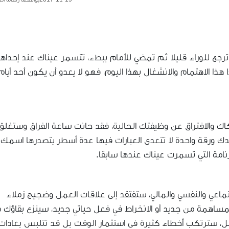
، ترجع للوراء قليلا ثم تمضي للأمام ببطء، تتسمر عيناك عند إحداها
هذا الاهتمام والانشغال بهذا اليوم، فهو لا يعدو أن يكون أحد أيام
فكاك والافتراق عن وظيفتك الحالية، فقد حانت ساعة الفراق وستغلق
دك ورقة واحدة لا تتعدى العبارات فيها عدة أسطر يتصدرها اسمك
لرزنامة التي تسمرت عيناك عندها سابقا.
ماعي والنفسي والمالي، ستفتقد إلى علاقات العمل وضجيج زملاء
مساهمة من جديد أو الانخراط في فعل حياتي جديد، سينزع بقاؤك 
مل، سترتكب أخطاء كثيرة في استثمار الوقت بل قد تتلبس بعادات