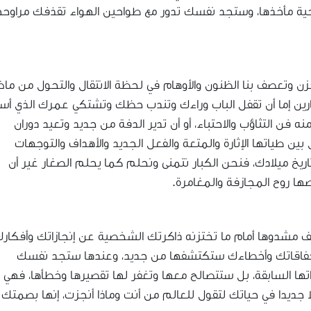
ية مأخذها، وستجد نفسك تدور مع طواحين الهواء تقذفك مراوحه
حزن وتعصف بنا الظنون والأوهام في لحظة الانتقال والتحول من ما
ين إما أن تقفل الباب وراءك وتندب حظك وتشتكي عمرك الذي أس
 فن التثاؤب والاحتباء، أو أن تدير الدفة من جديد وتعيد دوران
ين طياتها الإثارة والمتعة والفعل الجديد والأهداف والتوجهات
اريخ ميلادك، فنحن الكبار نتمنى ونحلم كما يحلم الصغار غير أن
صها روح المجازفة والمغامرة.
مشدوها أمام ما تختزنه ذاكرتك الشخصية عن إنجازاتك وأفكار
 إخفاقاتك وأخطاءك ستكتشفها من جديد، وعندها ستجد نفسك
ها السابقة، بل ستتصالح معها وتغفر لها تقصيرها وخطأها، فهي ا
دا في حياتك لتقول للعالم من أنت وماذا أنجزت، إنها بصمتك