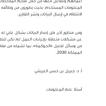
أعمالهم وتتفاعل معها من خلال تقديم الملاحظات،
المعلومات المستخدم، بحيث يطورون من وظائفه ويعز
الانتظام في إرسال البيانات ونشر التقارير.
ومن منظور آخر، فإن إصدار البيانات بشكل علني له 
عن مشكلات متعلقة بإجراءات العمل لم تكن لتظهر ل
من وسائل تفعيل «الحوكمة»، بما تشمله من مفاهيم 
المملكة 2030.
أ. د. جبريل بن حسن العريشي
أستاذ علم المعلومات