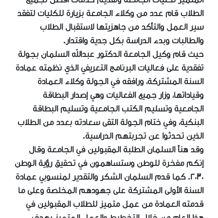
الطلاب قام عدد من وكلاء الجامعة بزيارة للكليات لتفقد
سير العمل والتأكد من جاهزيتها لاستقبال الطلاب
والطالبات وبدء الدراسة بكل جدية واقتدار.
حيث ‏‏قام وكيل الجامعة الدكتور عبدالله السلمان بجولة
تفقدية على فعاليات البرنامج التعريفي الذي نظمته عمادة
السنة المشتركة، ورافقه في الجولة وكلاء العمادة
وقياداتها، وزار جميع الفعاليات وهي إصدار البطاقة
الجامعية وتسليم الكتب الجامعية وتسليم البطاقة
البنكية، وفي ختام الجولة التقى سعادته بعدد من الطلاب
الذين تحدثوا عن تجربتهم الدراسية.
وقد هنأ السلمان الطلبة المقبولين في الجامعة وقال
إنكم مفخرة للوطن وستساهمون في تحقيق رؤية الوطن
٢٠٣٠. كما قدم السلمان الشكر والتقدير لمنسوبي ‏عمادة
السنة الأولى المشتركة على ‏جهودهم المخلصة وعلى ما
قدمته العمادة من عمل متميز للطلاب المقبولين في
هذا العام من خلال التخطيط والعمل المتميز بهدف