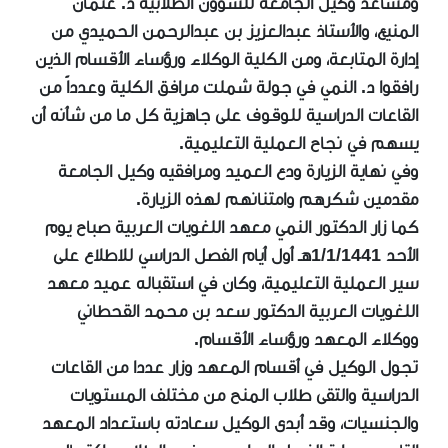
ومساعد وكيل الجامعة للشؤون الطلابية د. عثمان
المنيع، والأستاذ عبدالعزيز بن عبدالرحمن الحميدي من
إدارة المتابعة، ومن الكلية الوكلاء ورؤساء الأقسام الذين
رافقوا د. النمي في جولة شملت مرافق الكلية وعدداً من
القاعات الدراسية للوقوف على جاهزية كل ما من شأنه أن
يسهم في نجاح العملية التعليمية.
وفي نهاية الزيارة ودع العميد ومرافقيه وكيل الجامعة
مقدمين شكرهم وامتنانهم لهذه الزيارة.
كما زار الدكتور النمي معهد اللغويات العربية صباح يوم
الأحد 1/1/1441هـ أول أيام الفصل الدراسي للاطلاع على
سير العملية التعليمية، وكان في استقباله عميد معهد
اللغويات العربية الدكتور سعد بن محمد القحطاني
ووكلاء المعهد ورؤساء الأقسام.
تجول الوكيل في أقسام المعهد وزار عددا من القاعات
الدراسية والتقى طلاب المنح من مختلف المستويات
والجنسيات، وقد أبدى الوكيل سعادته باستعداد المعهد