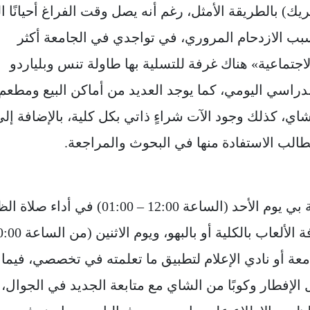
يك) بالطريقة الأمثل، رغم أنه يصل وقت الفراغ أحيانًا ا
بسبب الازدحام المروري، في تواجدي في الجامعة أكثر
لاجتماعية» هناك غرفة للتسلية بها طاولة تنس وبلياردو
دراسي اليومي، كما يوجد العديد من أماكن البيع ومطعم
شاي، كذلك وجود الآت شراءٍ ذاتي بكل كلية، بالإضافة إل
طالب الاستفادة منها في البحوث والمراجعة.
ويواصل حديثة: أقضي أوقات البريك الخاصة بي يوم الأحد (الساعة 12:00 – 01:00) في أد
ومن ثم في ممارسة بعض الأنشطة في غرفة الألعاب بالكلية أو بالبهو،
لجامعة أو نادي الإعلام لتطبيق ما تعلمته في تخصصي، فيما
ء (من الساعة 9:00 – 10:00) أتناول الإفطار وكوبًا من الشاي مع متابعة الجديد في الجوال،