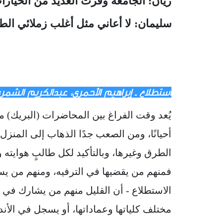
ريان: الجامعة وفرت العديد من الخيارات
سليمان: لا أعاني مثل أغلب زملائي الط
استطلاع ـ إبراهيم الأحمري، عبدالكريم الشمر
يُعد وقت الفراغ بين المحاضرات (البريك) مه
أحيانًا، ومن الصعب جدًا الذهاب إلى المنز
الطرق وغيرها، وبالتأكيد لكل طالبٍ هوايته و
فمنهم من يقضيها في الترفيه، ومنهم من يس
الاستطلاع - أن القليل منهم من يشارك في ال
مختلف كلياتها وعماداتها، أو يسجل في الأند