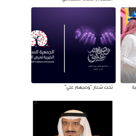
ة
تحت شعار "وصيهم علي"