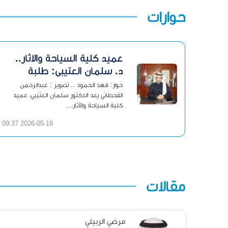
حوارات
عميد كلية السياحة والآثار..
د. سلمان العتيبي: طلبة
الكلية يعيشون «الفترة
حوار: فهد الحمود .. تصوير : عبدالرحمن
الذهبية»
القحطاني يعد الدكتور سلمان العتيبي، عميد
كلية السياحة والآثار،...
2026-05-19 09:37
مقالات
مرضي الربيلي