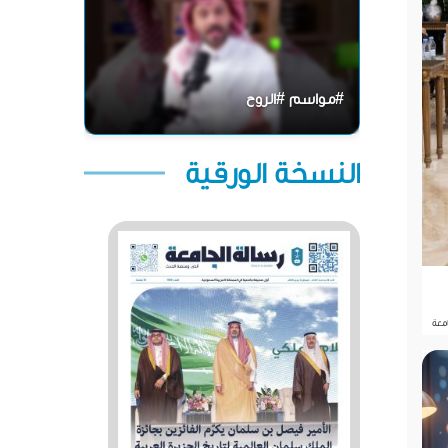
#مواسم #الروح
النسخة الورقية
معة