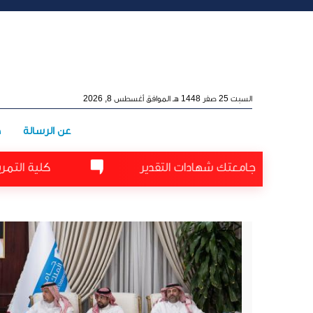
Skip to main conten
السبت 25 صفر 1448 هـ الموافق أغسطس 8, 2026
Main menu
عن الرسالة
ه
امعتك شهادات التقدير
كلية التمريض تكرّم الفائ