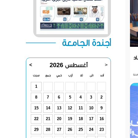
أجندة الجامعة
اد
أغسطس 2026
>
<
معة
أحد
اثن
ثلا
أرب
خمي
جمع
سبت
1
8
7
6
5
4
3
2
15
14
13
12
11
10
9
22
21
20
19
18
17
16
29
28
27
26
25
24
23