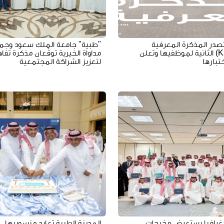
تصدر المذكرة المعرفية
"طبية" جامعة الملك سعود وجم
(KSU101) الثانية لموظفيها وتعلن
مداواة الخيرية توقّعان مذكرة تفا
تبارها
لتعزيز الشراكة المجتمعية
غرافيا يستعرض مخرجات
المدينة الطبية تعايد منسوبيها