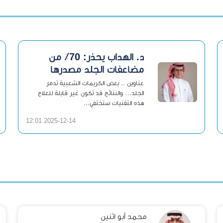
د. الهداب يحذر: 70٪ من
مضاعفات الجلد مصدرها
التشخيص الذاتي عبر الإنترنت!
عناوين .. بعض الكريمات الشعبية تدمر
الجلد… والنتائج قد تكون غير قابلة للعلاج
هذه التقنيات ستختفي...
2025-12-14 12:01
محمد أبو اثنين