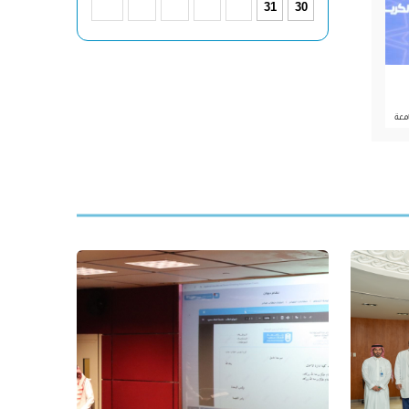
31
30
معة