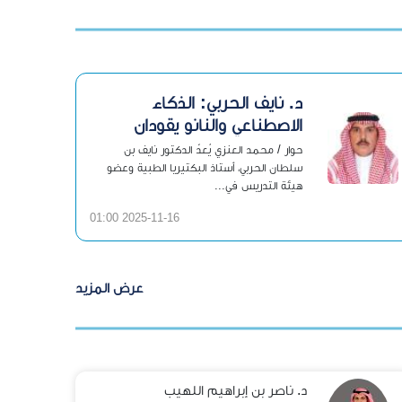
د. نايف الحربي: الذكاء
الاصطناعي والنانو يقودان
الجيل الجديد من مضادات
حوار / محمد العنزي يُعدّ الدكتور نايف بن
الحياة
سلطان الحربي، أستاذ البكتيريا الطبية وعضو
هيئة التدريس في...
2025-11-16 01:00
عرض المزيد
د. ناصر بن إبراهيم اللهيب